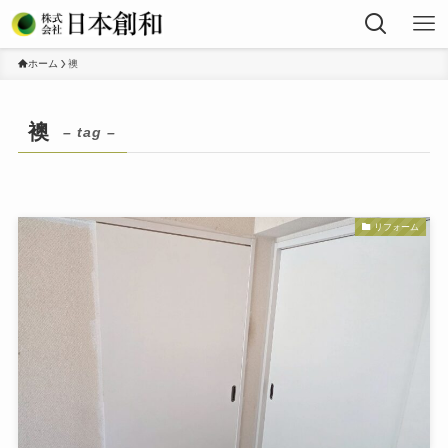
ホーム
襖
襖
– tag –
リフォーム