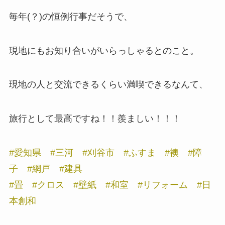
毎年(？)の恒例行事だそうで、
現地にもお知り合いがいらっしゃるとのこと。
現地の人と交流できるくらい満喫できるなんて、
旅行として最高ですね！！羨ましい！！！
#愛知県
#三河
#刈谷市
#ふすま
#襖
#障
子
#網戸
#建具
#畳
#クロス
#壁紙
#和室
#リフォーム
#日
本創和